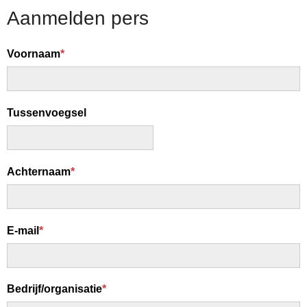
Aanmelden pers
Skip
links
Voornaam
*
Jump
to
main
content
Tussenvoegsel
Achternaam
*
E-mail
*
Bedrijf/organisatie
*